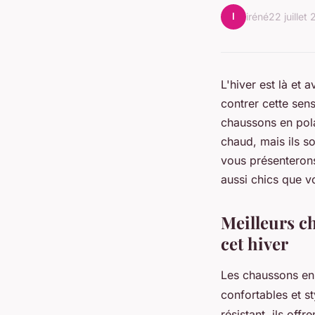
I
iréné
22 juillet
L'hiver est là et a
contrer cette sen
chaussons en pola
chaud, mais ils s
vous présenterons
aussi chics que vo
Meilleurs ch
cet hiver
Les chaussons en 
confortables et st
résistant, ils offr