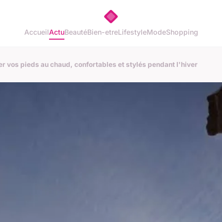
Accueil
Actu
Beauté
Bien-etre
Lifestyle
Mode
Shopping
r vos pieds au chaud, confortables et stylés pendant l'hiver