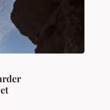
arder
et