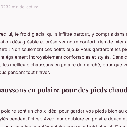
 2023
2 min de lecture
vec lui, le froid glacial qui s'infiltre partout, y compris dan
sation désagréable et préserver notre confort, rien de mieu
ire ! Non seulement ces petits bijoux vous garderont les pi
ont également incroyablement confortables et stylés. Dans ce
 les meilleurs chaussons en polaire du marché, pour que v
us pendant tout l'hiver.
aussons en polaire pour des pieds chauds
polaire sont un choix idéal pour garder vos pieds bien au 
ylés pendant l'hiver. Avec leur doublure en polaire douce et 
ent une isolation supplémentaire contre le froid glacial. De pl