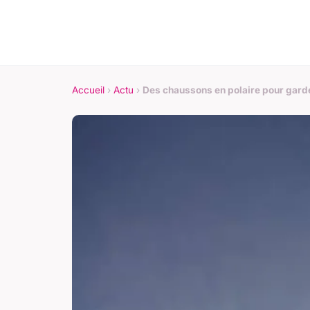
Accueil
›
Actu
›
Des chaussons en polaire pour garde