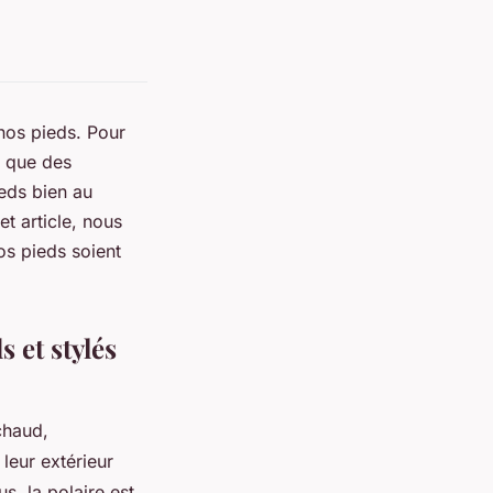
s nos pieds. Pour
x que des
eds bien au
t article, nous
os pieds soient
 et stylés
chaud,
leur extérieur
us, la polaire est