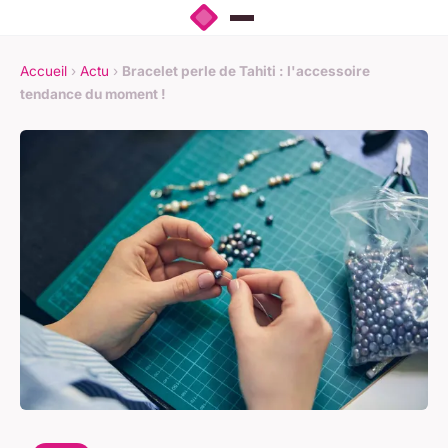
Accueil
›
Actu
›
Bracelet perle de Tahiti : l'accessoire
tendance du moment !