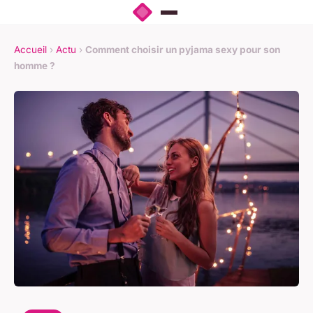
Accueil
›
Actu
›
Comment choisir un pyjama sexy pour son
homme ?