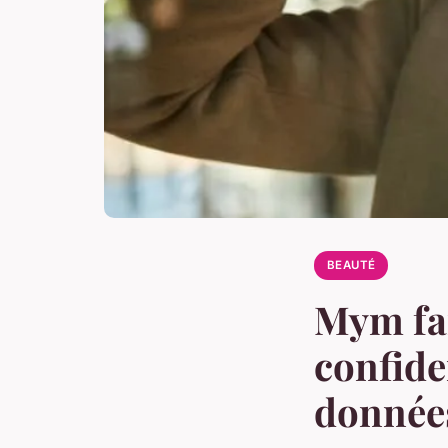
BEAUTÉ
Mym fan
confide
donnée