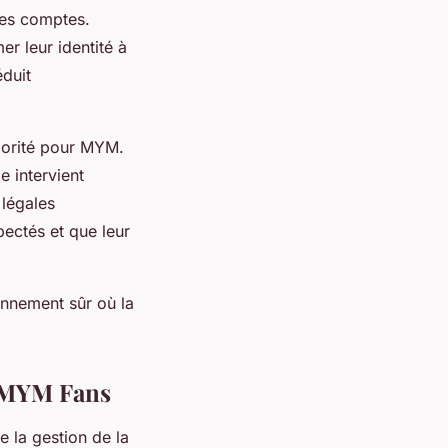
des comptes.
r leur identité à
éduit
iorité pour MYM.
e intervient
 légales
pectés et que leur
nnement sûr où la
ur MYM Fans
 la gestion de la