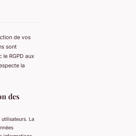
ection de vos
ns sont
ec le RGPD aux
specte la
on des
utilisateurs. La
onnées
es informations