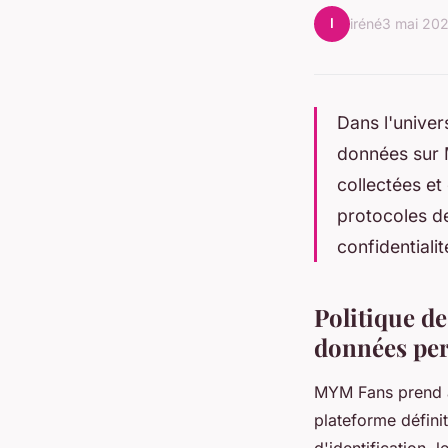
I
iréné
3 mai 20
Dans l'univer
données sur M
collectées et
protocoles d
confidentialit
Politique de
données per
MYM Fans prend a
plateforme défini
d'identification, 