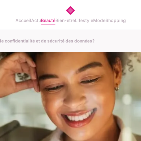
Accueil
Actu
Beauté
Bien-etre
Lifestyle
Mode
Shopping
 de confidentialité et de sécurité des données?