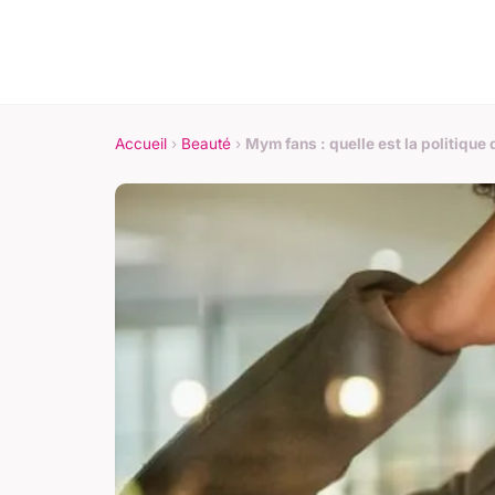
Accueil
›
Beauté
›
Mym fans : quelle est la politique